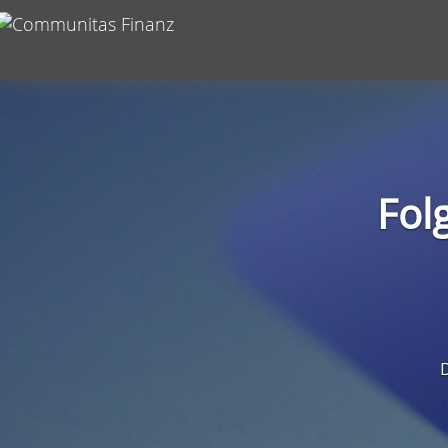
Fol
D