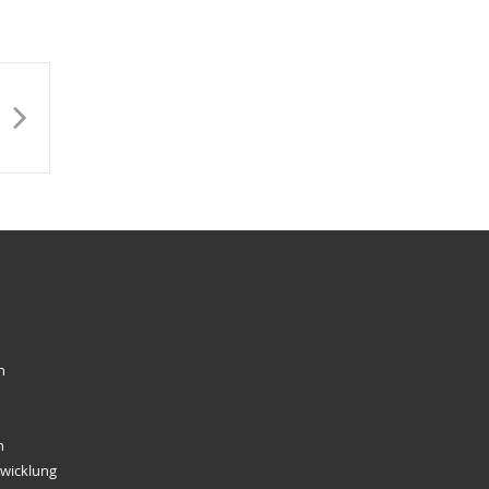
n
n
wicklung