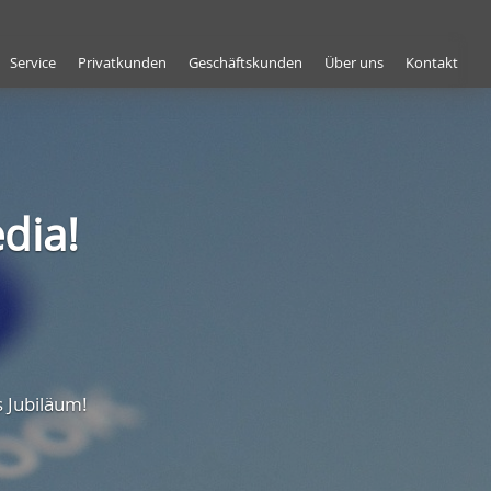
Service
Privatkunden
Geschäftskunden
Über uns
Kontakt
dia!
s Jubiläum!