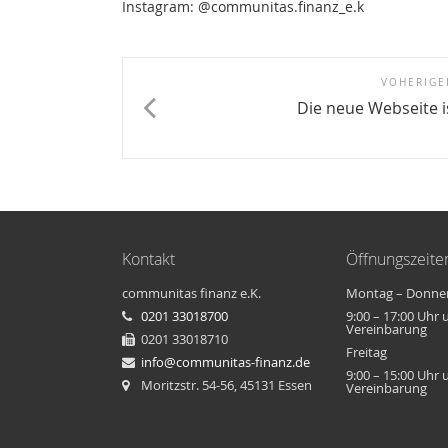
Instagram: @communitas.finanz_e.k
VOHERIGE
Die neue Webseite i
Kontakt
Öffnungszeite
communitas finanz e.K.
Montag – Donne
0201 33018700
9:00 – 17:00 Uhr
Vereinbarung
0201 33018710
Freitag
info@communitas-finanz.de
9:00 – 15:00 Uhr
Moritzstr. 54-56, 45131 Essen
Vereinbarung