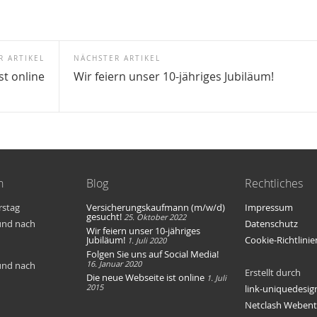
R ARTIKEL
NÄCHSTER ARTIKEL
st online
Wir feiern unser 10-jähriges Jubiläum!
n
Blog
Rechtliches
rstag
Versicherungskaufmann (m/w/d)
Impressum
gesucht!
25. Oktober 2022
 und nach
Datenschutz
Wir feiern unser 10-jähriges
Jubiläum!
Cookie-Richtlinie
1. Juli 2020
Folgen Sie uns auf Social Media!
16. Januar 2020
 und nach
Erstellt durch
Die neue Webseite ist online
1. Juli
2015
link-uniquedesig
Netclash Webent