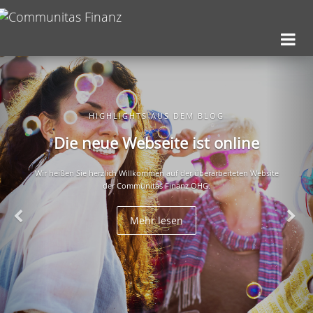
HIGHLIGHTS AUS DEM BLOG
Die neue Webseite ist online
Wir heißen Sie herzlich Willkommen auf der überarbeiteten Website
der Communitas Finanz OHG.
Mehr lesen